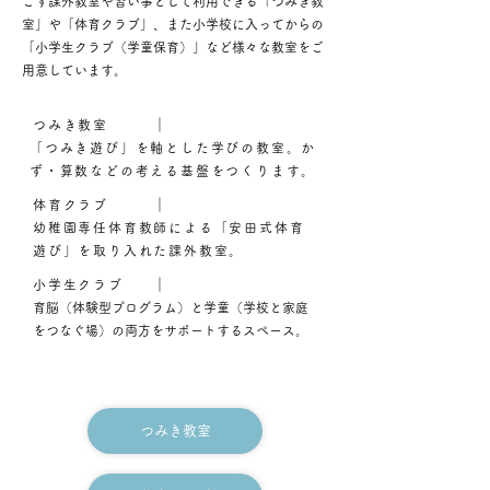
ごす課外教室や習い事として利用できる「つみき教
室」や「体育クラブ」、また小学校に入ってからの
「小学生クラブ（学童保育）」など様々な教室をご
用意しています。
つみき教室 ｜
「つみき遊び」を軸とした学びの教室。か
ず・算数などの考える基盤をつくります。
体育クラブ ｜
幼稚園専任体育教師による「安田式体育
遊び」を取り入れた課外教室。
小学生クラブ ｜
​育脳（体験型プログラム）と学童（学校と家庭
をつなぐ場）の両方をサポートするスペース。
つみき教室