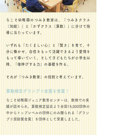
なこそ幼稚園のつみき教室は、「つみきクラス
（知能）」と「かずクラス（算数）」に分けて指
導に当たっています。
いずれも「たくましい心」と「賢さ」を育て、十
分に働かせ、自信をもって活躍できるよう愛情を
もって導いていく。そして子どもたちが小学生以
降、「後伸びする力」の基礎を作る。
それが「つみき教室」の役割と考えています。
算数検定グランプリ金賞を受賞！
なこそ幼稚園ジュニア教育センターは、数検での実
績が認められ、算数検定協会より全国15,000団体の
中からトップレベルの団体にのみ贈られる「グラン
プリ奨励賞金賞」を団体として受賞しました。