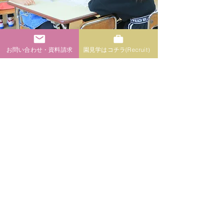
お問い合わせ・資料請求
園見学はコチラ(Recruit）
体験プログラムが充実した楽しいだけではな
い、魅力ある「育脳学童」で子ども達をサポー
ト。
​＜育脳学童とは＞
育脳：活動体験を通して、社会的知能をはじめとす
る様々な分野の知能を刺激し、発達させて脳の器を
大きく育みます。
学童：学校と家庭をつなぐ温かい場所としてお子様
を安全にお預かりいたします。子ども達の放課後の
シークレットベース（秘密基地）として子ども達へ
癒しの場・安らぎの場を提供します。
活動内容