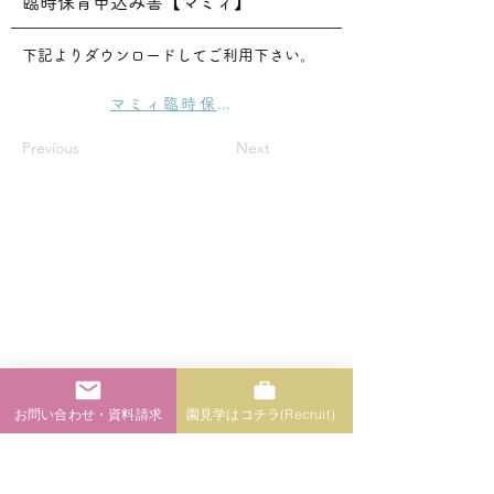
臨時保育申込み書【マミィ】
下記よりダウンロードしてご利用下さい。
マミィ臨時保育申込書
Previous
Next
学校法人 勿来中野学園 認定こども園
なこそ幼稚園
Add：〒979-0141 いわき市勿来町窪田伊賀屋敷 58番地の2
TEL：0246-64-7458
お問い合わせ・資料請求
園見学はコチラ(Recruit）
お問い合わせ / 資料請求