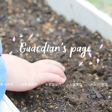
教育内容
幼稚園部門
未就園部門
入園案内
クラブ/教室