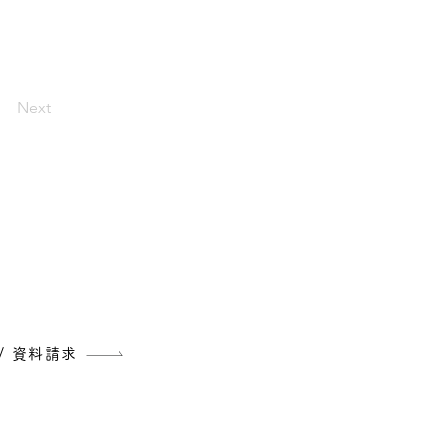
Next
クラブ/教室
在園向け
/ 資料請求