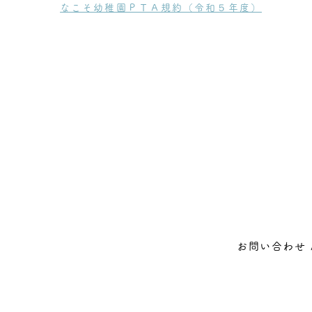
なこそ幼稚園ＰＴＡ規約（令和５年度）
教育内容
幼稚園部門
未就園部門
入園案内
園
お問い合わせ 
伊賀屋敷 58番地の2