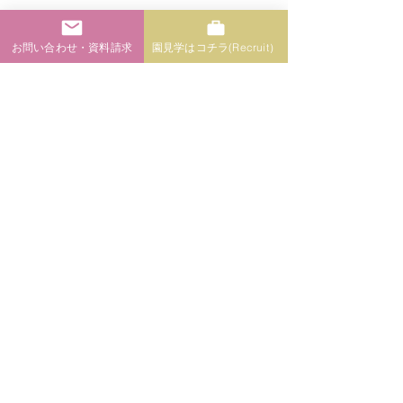
なこそ幼稚園
Add：〒979-0141 いわき市勿来町窪田伊賀屋敷 58番地の2
お問い合わせ・資料請求
園見学はコチラ(Recruit）
TEL：0246-64-7458
お問い合わせ / 資料請求
© 2021 Nakoso Kindergarten