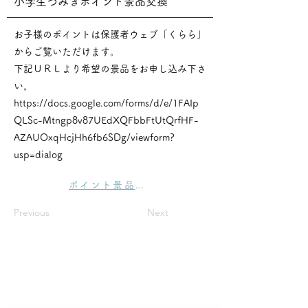
小学生つみきポイント景品交換
お子様のポイントは保護者ウェブ「くらら」
からご覧いただけます。
下記ＵＲＬより希望の景品をお申し込み下さ
い。
https://docs.google.com/forms/d/e/1FAIp
QLSc-Mtngp8v87UEdXQFbbFtUtQrfHF-
AZAUOxqHcjHh6fb6SDg/viewform?
usp=dialog
ポイント景品一覧
Previous
Next
学校法人 勿来中野学園 認定こども園