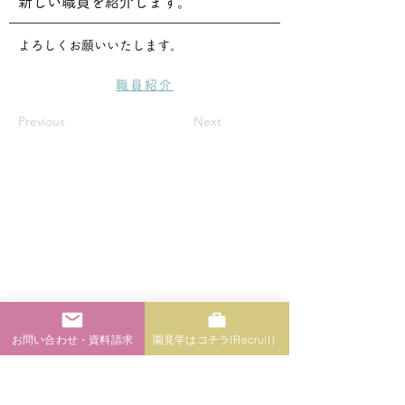
新しい職員を紹介します。
よろしくお願いいたします。
職員紹介
Previous
Next
学校法人 勿来中野学園 認定こども園
なこそ幼稚園
Add：〒979-0141 いわき市勿来町窪田伊賀屋敷 58番地の2
TEL：0246-64-7458
お問い合わせ・資料請求
園見学はコチラ(Recruit）
お問い合わせ / 資料請求